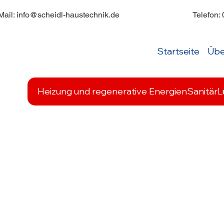
Mail:
info@scheidl-haustechnik.de
Telefon:
Startseite
Übe
Heizung und regenerative Energien
Sanitär
L