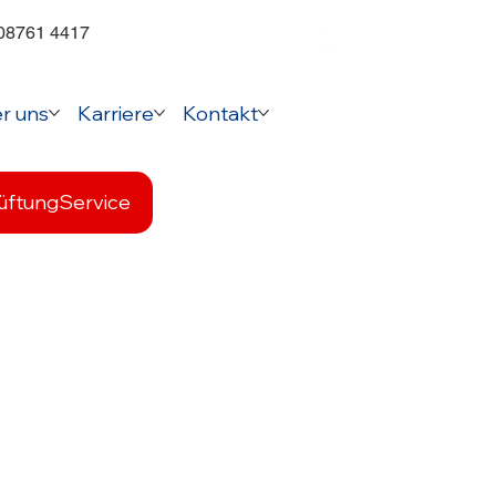
 08761 4417
r uns
Karriere
Kontakt
üftung
Service