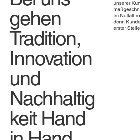
unserer Kun
maßgeschne
gehen
Im Notfall r
denn Kunden
erster Stelle
Tradition,
Innovation
und
Nachhaltig
keit Hand
in Hand