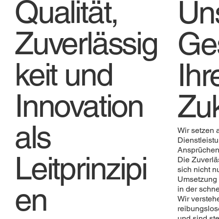
Qualität,
Un
Zuverlässig
Ges
keit und
Ihr
Innovation
Zuk
als
Wir setzen 
Dienstleist
Ansprüchen
Leitprinzipi
Die Zuverläs
sich nicht n
Umsetzung u
en
in der schne
Wir versteh
reibungslos
und sind st