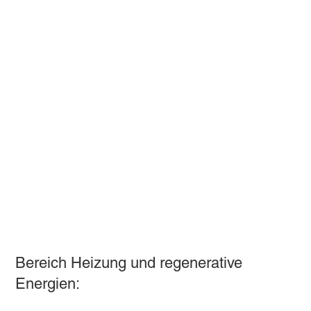
Willkommen bei Max Scheidl GmbH,
Ihrem Experten für Heizung und regenerative Energien!
Wir sind stolz darauf, Ihnen eine breite
Palette an erstklassigen Leistungen rund
um das Thema Heizung anzubieten. Bei
uns steht Ihre Zufriedenheit an erster
Stelle, und unser erfahrenes Team von
Fachleuten steht Ihnen bei jedem Schritt
zur Seite.
Ein Auszug unserer Leistungen im
Bereich Heizung und regenerative
Energien: